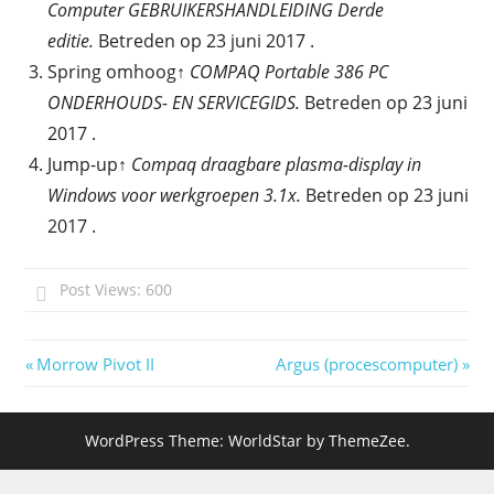
Computer GEBRUIKERSHANDLEIDING Derde
editie.
Betreden op 23 juni 2017 .
Spring omhoog↑
COMPAQ Portable 386 PC
ONDERHOUDS- EN SERVICEGIDS.
Betreden op 23 juni
2017 .
Jump-up↑
Compaq draagbare plasma-display in
Windows voor werkgroepen 3.1x.
Betreden op 23 juni
2017 .
Post Views:
600
Bericht
Previous
Next
Morrow Pivot II
Argus (procescomputer)
Post:
Post:
navigatie
WordPress Theme: WorldStar by ThemeZee.