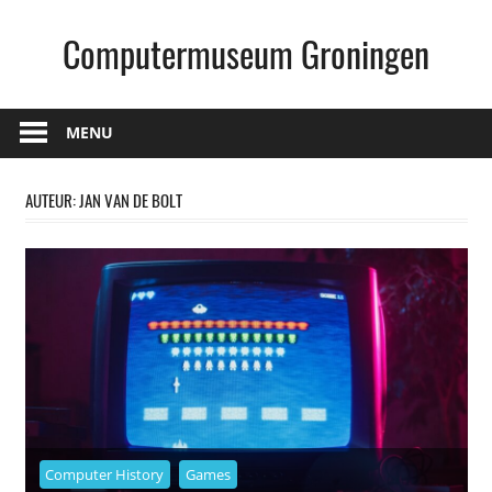
Skip
Computermuseum Groningen
to
content
www.computermuseumgroningen.nl
MENU
AUTEUR:
JAN VAN DE BOLT
Computer History
Games